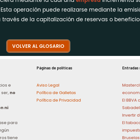
nciera mediante la cual una
empresa
incrementa 
 Esta operación puede realizarse mediante la emis
a través de la capitalización de reservas o beneficio
VOLVER AL GLOSARIO
Páginas de políticas
Entradas 
cios e
Aviso Legal
Mastercl
 ser,
no
Política de Galletas
economí
Política de Privacidad
El BBVA 
n ni
Sabadel
Invertir
ase para
El tabac
ingún
impuest
ros tiene
Bruselas