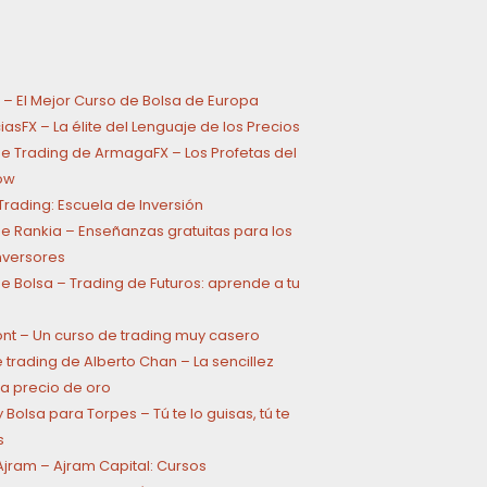
 – El Mejor Curso de Bolsa de Europa
asFX – La élite del Lenguaje de los Precios
e Trading de ArmagaFX – Los Profetas del
ow
rading: Escuela de Inversión
e Rankia – Enseñanzas gratuitas para los
inversores
e Bolsa – Trading de Futuros: aprende a tu
ont – Un curso de trading muy casero
 trading de Alberto Chan – La sencillez
a precio de oro
 Bolsa para Torpes – Tú te lo guisas, tú te
s
jram – Ajram Capital: Cursos