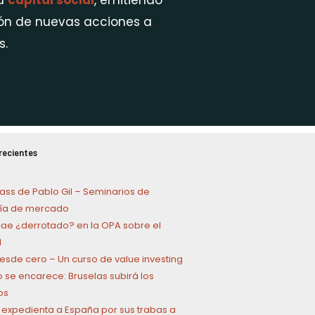
su
capital social
, emitiendo
ión de nuevas acciones a
s.
recientes
ass de Pablo Gil – Seminarios de
a de mercado
cae ¿derrotado? en la OPA sobre el
l
 desde cero – Un curso de value investing
o se encarece: Bruselas subirá los
os
 expedienta a España por sus trabas a