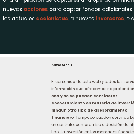
Una ampliación de capital es una operación fina
nuevas
acciones
para captar fondos adicionales.
los actuales
accionistas
, a nuevos
inversores
, o 
Advertencia
El contenido de esta web y todos los servi
información que ofrecemos no pretenden
son y no se pueden considerar
asesoramiento en materia de inversió
ningún otro tipo de asesoramiento
financiero
. Tampoco pueden servir de b
un contrato, compromiso o decisión de n
tipo. La inversión en los mercados financie