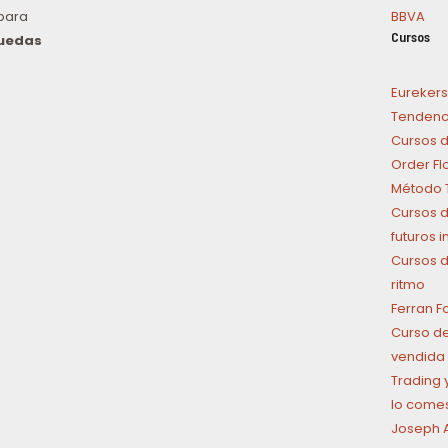
para
BBVA
Cursos
puedas
n
Eurekers
Tendenci
Cursos d
Order Fl
Método T
Cursos d
futuros 
Cursos d
ritmo
Ferran F
Curso de
vendida 
Trading y
lo come
Joseph A