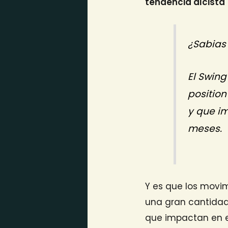
tendencia alcista
¿Sabias
El
Swing
position
y que i
meses.
Y es que los movi
una gran cantidad 
que impactan en e