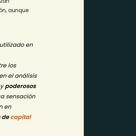
izan
ión, aunque
utilizado en
re los
n el análisis
y
poderosos
sa sensación
n en
s de
capital