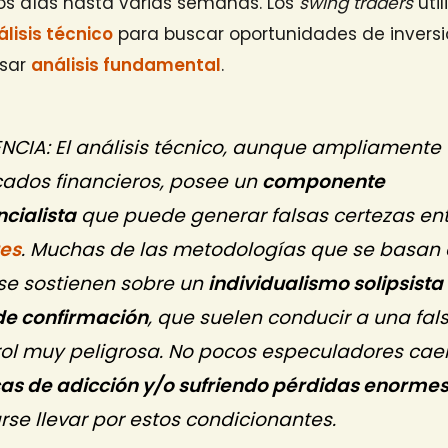
os días hasta varias semanas. Los
swing traders
util
álisis técnico
para buscar oportunidades de invers
usar
análisis fundamental
.
CIA: El análisis técnico, aunque ampliamente 
cados financieros, posee un
componente
cialista
que puede generar falsas certezas ent
res
. Muchas de las metodologías que se basan e
 se sostienen sobre un
individualismo solipsista
de confirmación
, que suelen conducir a una fal
rol muy peligrosa. No pocos especuladores cae
as de adicción y/o sufriendo pérdidas enorme
rse llevar por estos condicionantes.