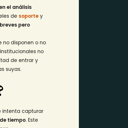
 el análisis
veles de
soporte
y
breves pero
e no disponen o no
institucionales no
ltad de entrar y
s suyas.
?
 intenta capturar
 de tiempo
. Este