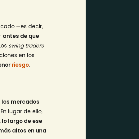
rcado —es decir,
o—
antes de que
 Los
swing traders
ciones en los
enor
riesgo
.
e los mercados
En lugar de ello,
 lo largo de ese
más altos en una