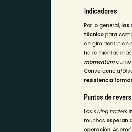
Indicadores
Por lo general,
las
técnico
para compr
de giro dentro de 
herramientas más 
momentum
como e
Convergencia/Dive
resistencia formad
Puntos de revers
Los
swing traders
i
muchos
esperan a
operación
. Además