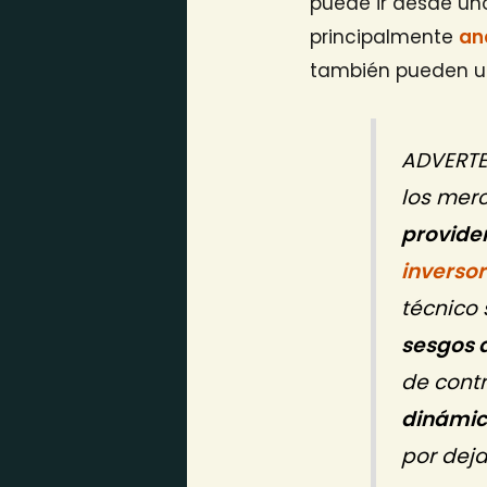
puede ir desde un
principalmente
an
también pueden 
ADVERTEN
los mer
providen
inverso
técnico
sesgos 
de cont
dinámic
por deja