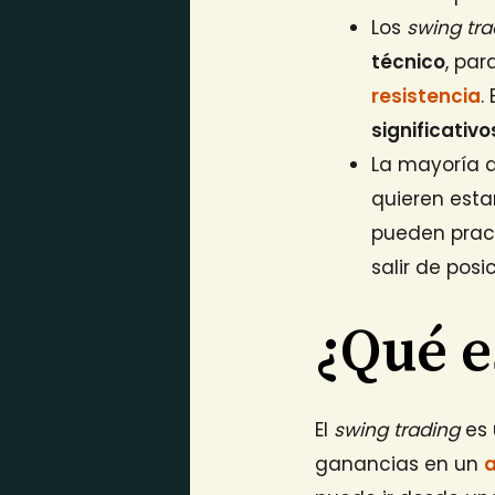
Los
swing tra
técnico
, par
resistencia
.
significativo
La mayoría 
quieren est
pueden prac
salir de pos
¿Qué e
El
swing trading
es
ganancias en un
a