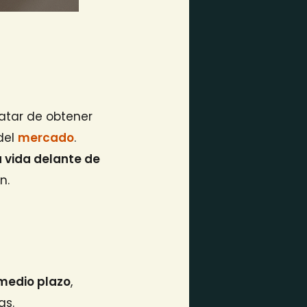
atar de obtener
del
mercado
.
 vida delante de
n.
 medio plazo
,
as.