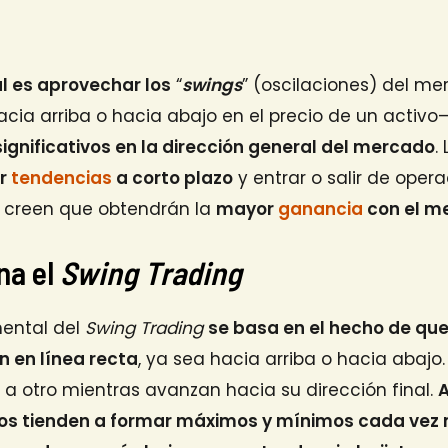
pal es aprovechar los
“
swings
” (oscilaciones) del me
cia arriba o hacia abajo en el precio de un activ
ignificativos en la dirección general del mercado
.
ar
tendencias
a corto plazo
y entrar o salir de opera
creen que obtendrán la
mayor
ganancia
con el m
na el
Swing Trading
mental del
Swing Trading
se basa en el hecho de qu
n en línea recta
, ya sea hacia arriba o hacia abajo. 
a otro mientras avanzan hacia su dirección final.
A
ios tienden a formar máximos y mínimos cada vez 