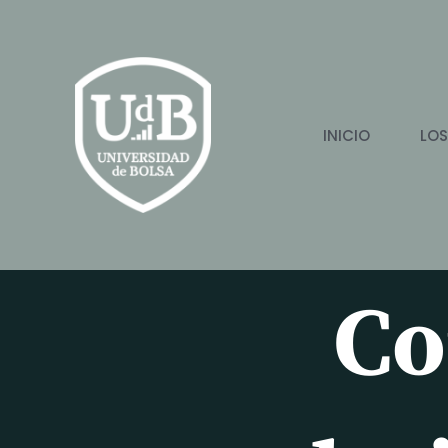
Ir
al
contenido
INICIO
LOS
Co