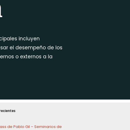
n
ncipales incluyen
visar el desempeño de los
rnos o externos a la
recientes
ass de Pablo Gil – Seminarios de