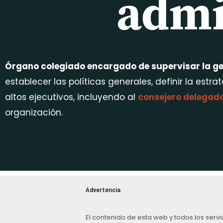
admi
Órgano colegiado encargado de supervisar la ges
establecer las políticas generales, definir la est
altos ejecutivos, incluyendo al
consejero delegad
organización.
Advertencia
El contenido de esta web y todos los servi