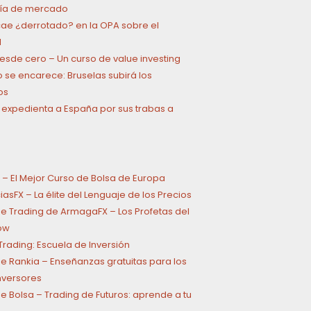
a de mercado
cae ¿derrotado? en la OPA sobre el
l
 desde cero – Un curso de value investing
o se encarece: Bruselas subirá los
os
 expedienta a España por sus trabas a
 – El Mejor Curso de Bolsa de Europa
asFX – La élite del Lenguaje de los Precios
e Trading de ArmagaFX – Los Profetas del
ow
rading: Escuela de Inversión
e Rankia – Enseñanzas gratuitas para los
inversores
e Bolsa – Trading de Futuros: aprende a tu