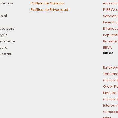
 ser,
no
Política de Galletas
economí
Política de Privacidad
El BBVA 
n ni
Sabadel
Invertir
ase para
El tabac
ingún
impuest
ros tiene
Bruselas
para
BBVA
Cursos
puedas
n
Eurekers
Tendenci
Cursos d
Order Fl
Método T
Cursos d
futuros 
Cursos d