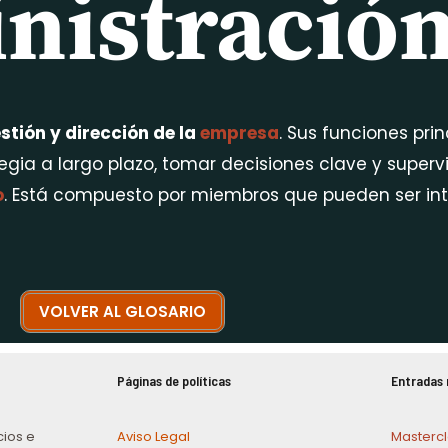
nistració
tión y dirección de la
empresa
. Sus funciones pri
rategia a largo plazo, tomar decisiones clave y super
o
. Está compuesto por miembros que pueden ser inte
VOLVER AL GLOSARIO
Páginas de políticas
Entradas 
cios e
Aviso Legal
Mastercl