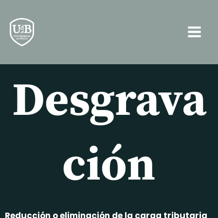
Ir
Main
al
Men
contenido
Desgrava
ción
Reducción o eliminación de la carga tributaria