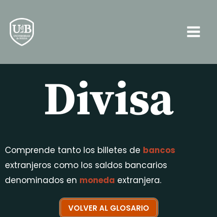
Ir
Main
al
Men
contenido
Divisa
Comprende tanto los billetes de
bancos
extranjeros como los saldos bancarios
denominados en
moneda
extranjera.
VOLVER AL GLOSARIO