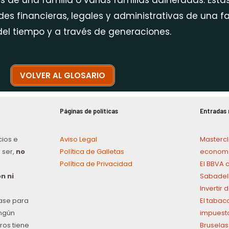
s de una familia o varias familias adineradas. Esta
es financieras, legales y administrativas de una fam
 del tiempo y a través de generaciones.
VOLVER AL GLOSARIO
Páginas de políticas
Entradas 
cios e
Aviso Legal
Mastercl
 ser,
no
Política de Galletas
economí
Política de Privacidad
El BBVA 
n ni
Sabadel
Invertir
ase para
El tabac
ingún
impuest
ros tiene
Bruselas