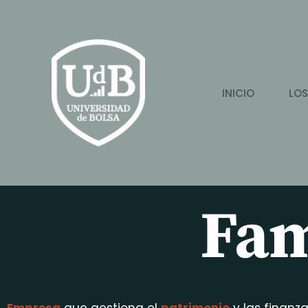
Ir
al
contenido
INICIO
LOS
Fam