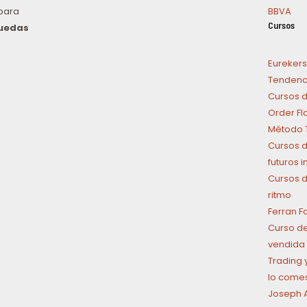
para
BBVA
Cursos
puedas
n
Eurekers
Tendenci
Cursos d
Order Fl
Método T
Cursos d
futuros 
Cursos d
ritmo
Ferran F
Curso de
vendida 
Trading y
lo come
Joseph A