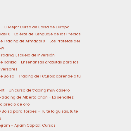
 – El Mejor Curso de Bolsa de Europa
asFX – La élite del Lenguaje de los Precios
e Trading de ArmagaFX – Los Profetas del
ow
rading: Escuela de Inversión
e Rankia – Enseñanzas gratuitas para los
inversores
e Bolsa – Trading de Futuros: aprende a tu
ont – Un curso de trading muy casero
 trading de Alberto Chan – La sencillez
a precio de oro
 Bolsa para Torpes – Tú te lo guisas, tú te
s
jram – Ajram Capital: Cursos