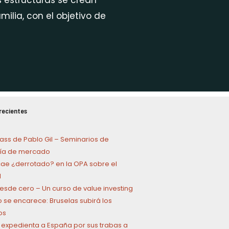
s estructuras se crean
ilia, con el objetivo de
recientes
ass de Pablo Gil – Seminarios de
a de mercado
cae ¿derrotado? en la OPA sobre el
l
 desde cero – Un curso de value investing
o se encarece: Bruselas subirá los
os
 expedienta a España por sus trabas a