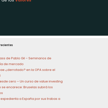
 de los
valores
recientes
ass de Pablo Gil – Seminarios de
a de mercado
cae ¿derrotado? en la OPA sobre el
l
 desde cero – Un curso de value investing
o se encarece: Bruselas subirá los
os
 expedienta a España por sus trabas a