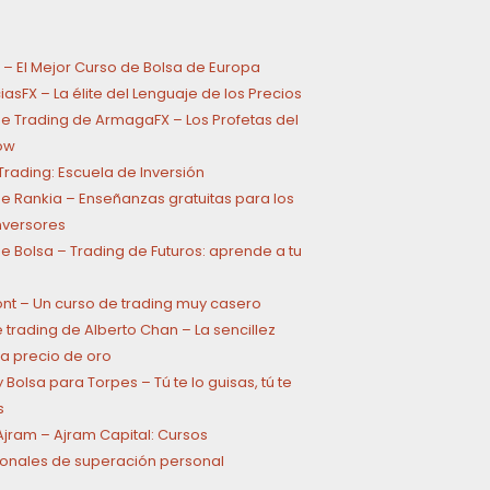
 – El Mejor Curso de Bolsa de Europa
asFX – La élite del Lenguaje de los Precios
e Trading de ArmagaFX – Los Profetas del
ow
rading: Escuela de Inversión
e Rankia – Enseñanzas gratuitas para los
inversores
e Bolsa – Trading de Futuros: aprende a tu
ont – Un curso de trading muy casero
 trading de Alberto Chan – La sencillez
a precio de oro
 Bolsa para Torpes – Tú te lo guisas, tú te
s
jram – Ajram Capital: Cursos
onales de superación personal