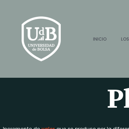
Ir
al
contenido
INICIO
LOS
P