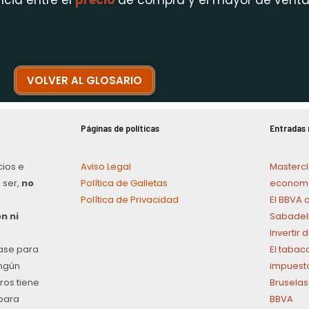
ncia entre el
precio
de compra y el mayor de venta
VOLVER AL GLOSARIO
Páginas de políticas
Entradas 
cios e
Aviso Legal
Mastercl
 ser,
no
Política de Galletas
economí
Política de Privacidad
El BBVA 
n ni
Sabadel
Invertir
ase para
El tabac
ingún
impuest
ros tiene
Bruselas
para
BBVA