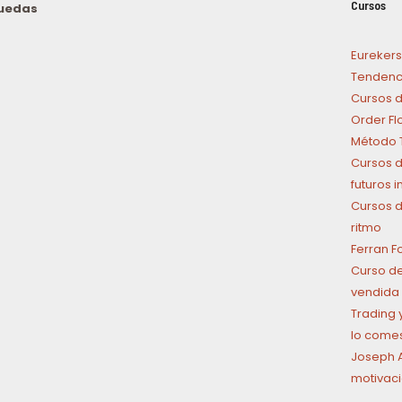
Cursos
puedas
n
Eurekers
Tendenci
Cursos d
Order Fl
Método T
Cursos d
futuros 
Cursos d
ritmo
Ferran F
Curso de
vendida 
Trading y
lo come
Joseph A
motivaci