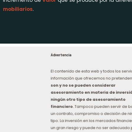
Incremento de
valor
que se produce por la difere
mobiliarios
.
Advertencia
El contenido de esta web y todos los servi
información que ofrecemos no pretenden
son y no se pueden considerar
asesoramiento en materia de inversió
ningún otro tipo de asesoramiento
financiero
. Tampoco pueden servir de b
un contrato, compromiso o decisión de n
tipo. La inversión en los mercados financie
un gran riesgo y puede no ser adecuado 