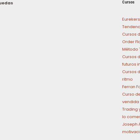
Cursos
puedas
n
Eurekers
Tendenci
Cursos d
Order Fl
Método T
Cursos d
futuros 
Cursos d
ritmo
Ferran F
Curso de
vendida 
Trading y
lo come
Joseph A
motivaci