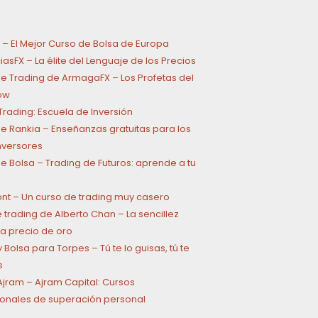
 – El Mejor Curso de Bolsa de Europa
asFX – La élite del Lenguaje de los Precios
e Trading de ArmagaFX – Los Profetas del
ow
rading: Escuela de Inversión
e Rankia – Enseñanzas gratuitas para los
inversores
e Bolsa – Trading de Futuros: aprende a tu
ont – Un curso de trading muy casero
 trading de Alberto Chan – La sencillez
a precio de oro
 Bolsa para Torpes – Tú te lo guisas, tú te
s
jram – Ajram Capital: Cursos
onales de superación personal