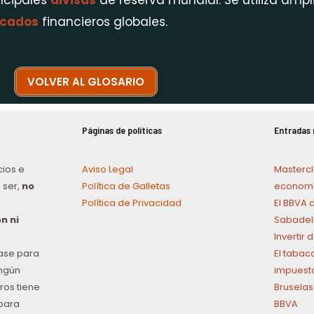
incipales
divisas
de reserva mundial. Se utiliza am
cados
financieros globales.
VOLVER AL GLOSARIO
Páginas de políticas
Entradas 
cios e
Aviso Legal
Mastercl
 ser,
no
Política de Galletas
economí
Política de Privacidad
El BBVA 
n ni
Sabadel
Invertir
ase para
El tabac
ingún
impuest
ros tiene
Bruselas
para
BBVA