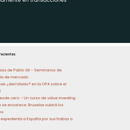
pliamente en transacciones
recientes
ass de Pablo Gil – Seminarios de
a de mercado
cae ¿derrotado? en la OPA sobre el
l
 desde cero – Un curso de value investing
o se encarece: Bruselas subirá los
os
 expedienta a España por sus trabas a