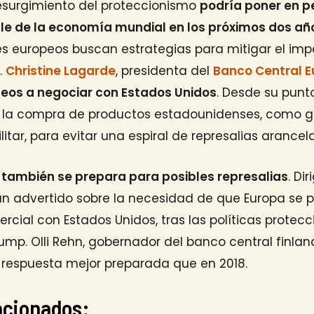
resurgimiento del proteccionismo
podría poner en pe
le de la economía mundial en los próximos dos añ
eres europeos buscan estrategias para mitigar el im
.
Christine Lagarde
, presidenta del
Banco Central 
opeos a negociar con Estados Unidos
. Desde su punt
la compra de productos estadounidenses, como ga
tar, para evitar una espiral de represalias arancela
E también se prepara para posibles represalias
. Di
an advertido sobre la necesidad de que Europa se 
cial con Estados Unidos, tras las políticas protecc
mp. Olli Rehn, gobernador del banco central finland
respuesta mejor preparada que en 2018.
lacionados: