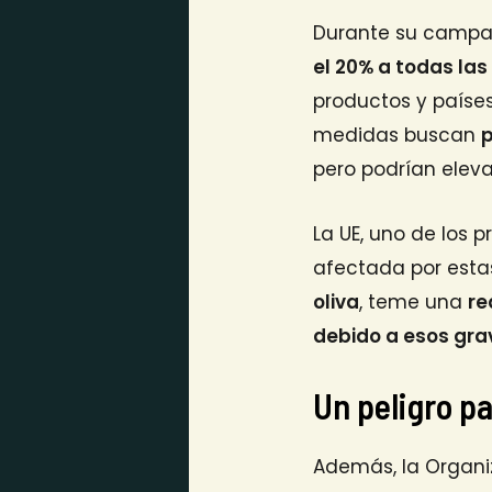
Durante su camp
el 20% a todas la
productos y países
medidas buscan
p
pero podrían eleva
La UE, uno de los 
afectada por estas
oliva
, teme una
re
debido a esos gr
Un peligro p
Además, la Organi