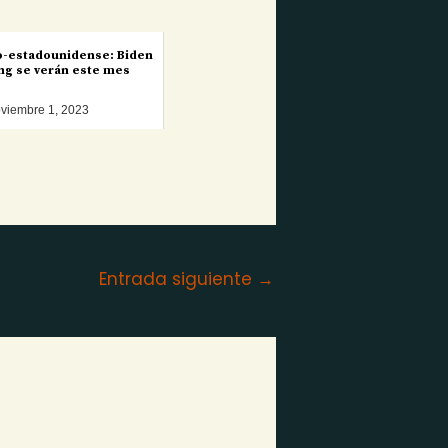
-estadounidense: Biden
ping se verán este mes
viembre 1, 2023
Entrada siguiente
→