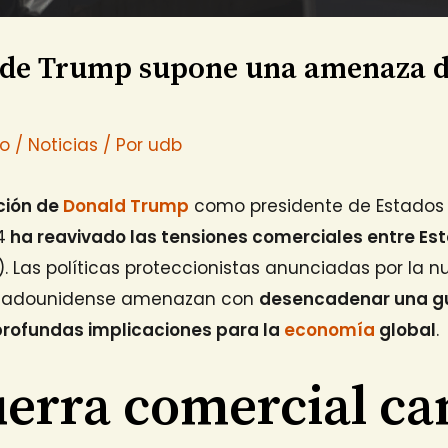
n de Trump supone una amenaza d
io
/
Noticias
/ Por
udb
cción de
Donald Trump
como presidente de Estados
4
ha reavivado las tensiones comerciales entre Est
). Las políticas proteccionistas anunciadas por la 
stadounidense amenazan con
desencadenar una gu
profundas implicaciones para la
economía
global
.
erra comercial ca