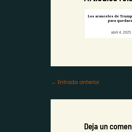
Los aranceles de Trump
para quedar
abril 4, 2025
←
Entrada anterior
Deja un comen