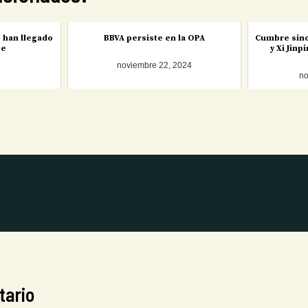
 han llegado
BBVA persiste en la OPA
Cumbre sino
se
y Xi Jin
noviembre 22, 2024
no
tario