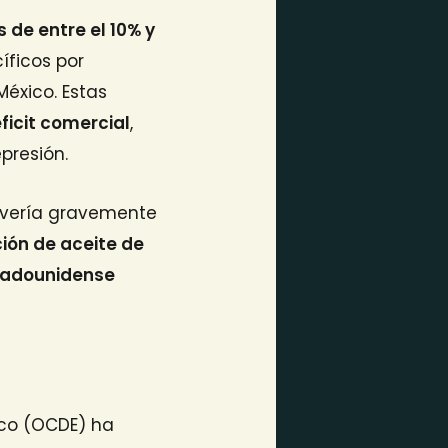
de entre el 10% y
íficos por
México. Estas
ficit comercial
,
presión.
e vería gravemente
ción de aceite de
stadounidense
ico (OCDE) ha