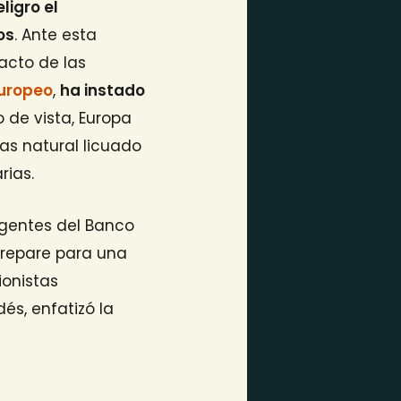
ligro el
os
. Ante esta
pacto de las
Europeo
,
ha instado
o de vista, Europa
s natural licuado
rias.
rigentes del Banco
prepare para una
ionistas
és, enfatizó la