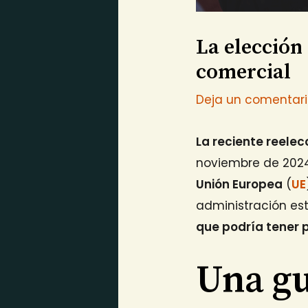
La elecció
comercial
Deja un comentar
La reciente reele
noviembre de 202
Unión Europea
(
UE
administración e
que podría tener 
Una gu