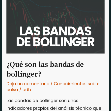
las
bandas
de
bollinger?
¿Qué son las bandas de
bollinger?
Deja un comentario
/
Conocimientos sobre
bolsa
/
udb
Las bandas de bollinger son unos
indicadores propios del análisis técnico que