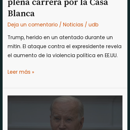
plena carrera por la Casa
Blanca
Deja un comentario
/
Noticias
/
udb
Trump, herido en un atentado durante un
mitin. El ataque contra el expresidente revela
el aumento de la violencia política en EE.UU.
Leer más »
Los
demócratas
se
desesperan