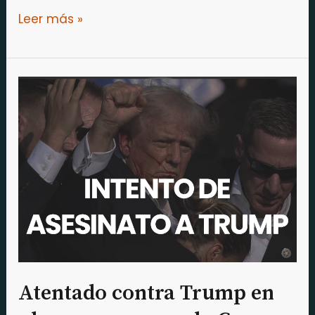
Leer más »
Atentado
contra
Trump
en
plena
carrera
por
la
Casa
Blanca
Atentado contra Trump en