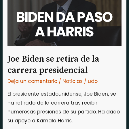
retira
de
la
carrera
presidencial
Joe Biden se retira de la
carrera presidencial
Deja un comentario
/
Noticias
/
udb
El presidente estadounidense, Joe Biden, se
ha retirado de la carrera tras recibir
numerosas presiones de su partido. Ha dado
su apoyo a Kamala Harris.