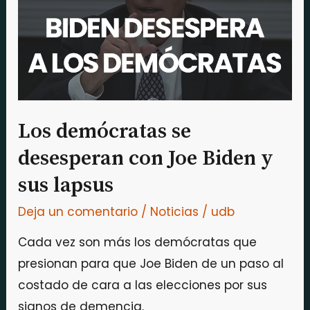
con
Joe
Biden
y
sus
lapsus
Los demócratas se
desesperan con Joe Biden y
sus lapsus
Deja un comentario
/
Noticias
/
udb
Cada vez son más los demócratas que
presionan para que Joe Biden de un paso al
costado de cara a las elecciones por sus
signos de demencia.