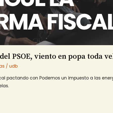
 del PSOE, viento en popa toda ve
ias
/
udb
iscal pactando con Podemos un impuesto a las energ
las.