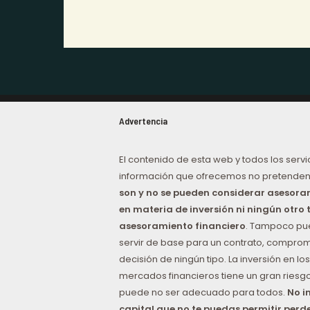
Advertencia
El contenido de esta web y todos los servi
información que ofrecemos no pretenden
son y no se pueden considerar asesor
en materia de inversión ni ningún otro 
asesoramiento financiero
. Tampoco p
servir de base para un contrato, comprom
decisión de ningún tipo. La inversión en los
mercados financieros tiene un gran riesgo
puede no ser adecuado para todos.
No i
capital que no te puedas permitir perd