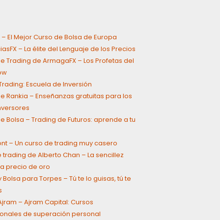
 – El Mejor Curso de Bolsa de Europa
asFX – La élite del Lenguaje de los Precios
e Trading de ArmagaFX – Los Profetas del
ow
rading: Escuela de Inversión
e Rankia – Enseñanzas gratuitas para los
inversores
e Bolsa – Trading de Futuros: aprende a tu
ont – Un curso de trading muy casero
 trading de Alberto Chan – La sencillez
a precio de oro
 Bolsa para Torpes – Tú te lo guisas, tú te
s
jram – Ajram Capital: Cursos
onales de superación personal