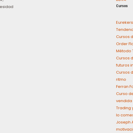
Cursos
cesidad
Eurekers
Tendenci
Cursos d
Order Fl
Método T
Cursos d
futuros 
Cursos d
ritmo
Ferran F
Curso de
vendida 
Trading y
lo come
Joseph A
motivaci