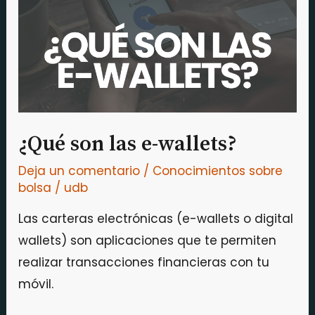
e-
wallets?
¿Qué son las e-wallets?
Deja un comentario
/
Conocimientos sobre
bolsa
/
udb
Las carteras electrónicas (e-wallets o digital
wallets) son aplicaciones que te permiten
realizar transacciones financieras con tu
móvil.