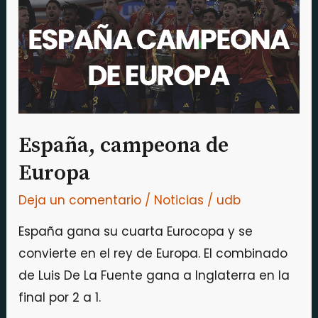
Europa
España, campeona de
Europa
Deja un comentario
/
Noticias
/
udb
España gana su cuarta Eurocopa y se
convierte en el rey de Europa. El combinado
de Luis De La Fuente gana a Inglaterra en la
final por 2 a 1.