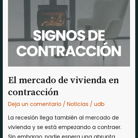
de
vivienda
en
contracción
El mercado de vivienda en
contracción
Deja un comentario
/
Noticias
/
udb
La recesión llega también al mercado de
vivienda y se está empezando a contraer.
Sin embargo, nadie espera una abrupta