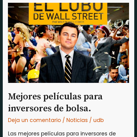
Mejores
películas
para
inversores
de
bolsa.
Mejores películas para
inversores de bolsa.
Deja un comentario
/
Noticias
/
udb
Las mejores películas para inversores de