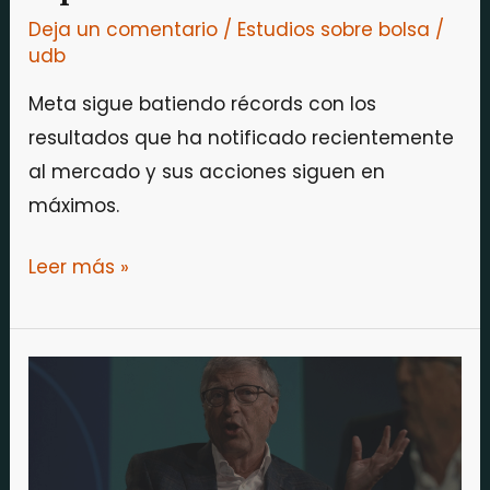
Deja un comentario
/
Estudios sobre bolsa
/
udb
Meta sigue batiendo récords con los
resultados que ha notificado recientemente
al mercado y sus acciones siguen en
máximos.
Leer más »
Microsoft
se
hunde
en