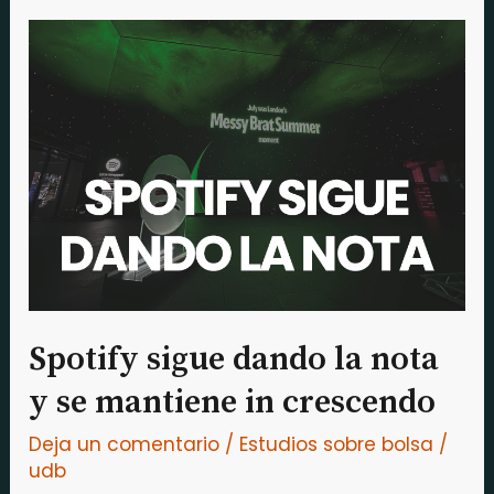
Spotify
sigue
dando
la
nota
y
se
mantiene
in
crescendo
Spotify sigue dando la nota
y se mantiene in crescendo
Deja un comentario
/
Estudios sobre bolsa
/
udb