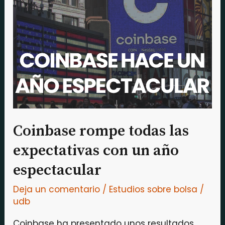
todas
las
expectativas
con
un
año
espectacular
Coinbase rompe todas las
expectativas con un año
espectacular
Deja un comentario
/
Estudios sobre bolsa
/
udb
Coinbase ha presentado unos resultados