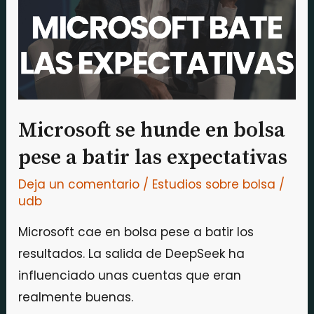
bolsa
pese
a
batir
las
expectativas
Microsoft se hunde en bolsa
pese a batir las expectativas
Deja un comentario
/
Estudios sobre bolsa
/
udb
Microsoft cae en bolsa pese a batir los
resultados. La salida de DeepSeek ha
influenciado unas cuentas que eran
realmente buenas.