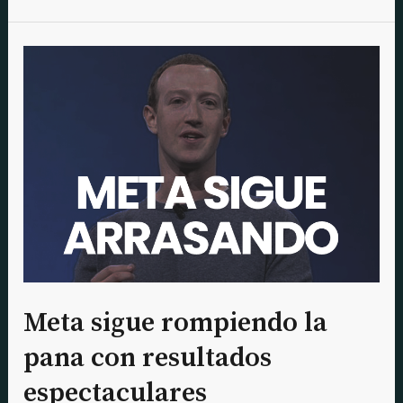
Meta
sigue
rompiendo
la
pana
con
resultados
espectaculares
Meta sigue rompiendo la
pana con resultados
espectaculares