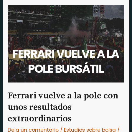
Ferrari
vuelve
a
la
pole
con
unos
resultados
extraordinarios
Ferrari vuelve a la pole con
unos resultados
extraordinarios
Deja un comentario
/
Estudios sobre bolsa
/