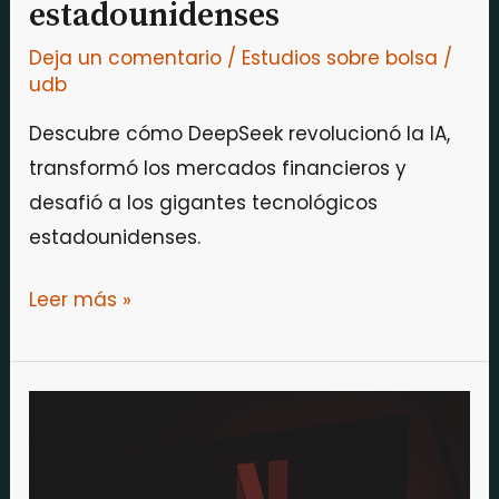
estadounidenses
Deja un comentario
/
Estudios sobre bolsa
/
udb
Descubre cómo DeepSeek revolucionó la IA,
transformó los mercados financieros y
desafió a los gigantes tecnológicos
estadounidenses.
Leer más »
Netflix
se
proclama