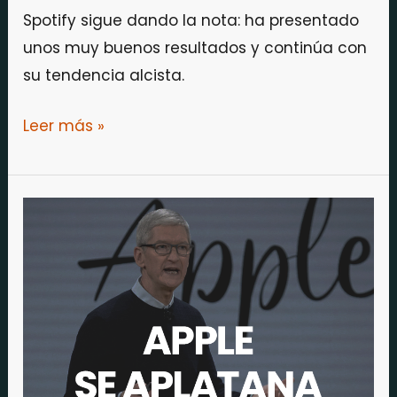
Spotify sigue dando la nota: ha presentado
unos muy buenos resultados y continúa con
su tendencia alcista.
Leer más »
Apple
hace
el
mejor
trimestre
de
su