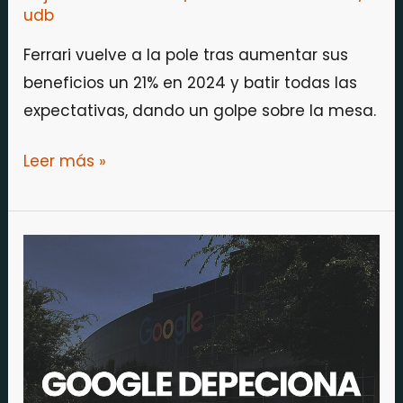
udb
Ferrari vuelve a la pole tras aumentar sus
beneficios un 21% en 2024 y batir todas las
expectativas, dando un golpe sobre la mesa.
Leer más »
Google
decepciona
con
sus
resultados