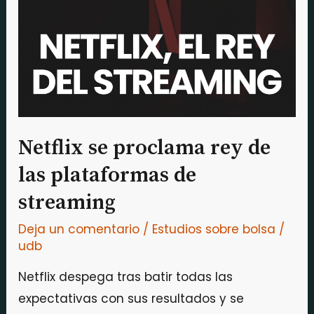
rey
de
las
plataformas
de
streaming
Netflix se proclama rey de
las plataformas de
streaming
Deja un comentario
/
Estudios sobre bolsa
/
udb
Netflix despega tras batir todas las
expectativas con sus resultados y se