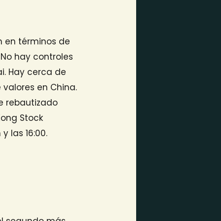
ón en términos de
. No hay controles
ai. Hay cerca de
 valores en China.
e rebautizado
 Kong Stock
y las 16:00.
y el segundo más