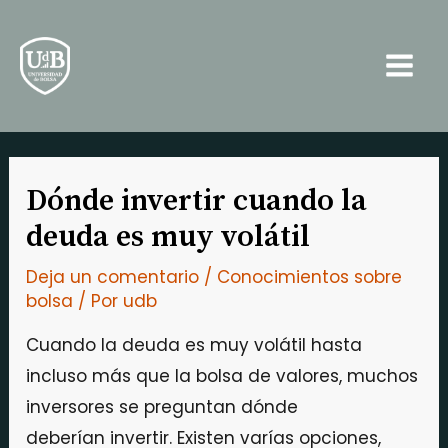
Ir
Navegación
Main
al
de
Men
contenido
entradas
Dónde invertir cuando la
deuda es muy volátil
Deja un comentario
/
Conocimientos sobre
bolsa
/ Por
udb
Cuando la deuda es muy volátil hasta
incluso más que la bolsa de valores, muchos
inversores se preguntan dónde
deberían invertir. Existen varías opciones,