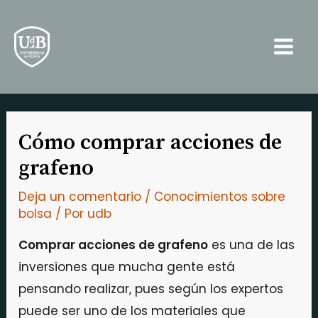
Ir
Navegación
Main
al
de
Men
contenido
entradas
Cómo comprar acciones de
grafeno
Deja un comentario
/
Conocimientos sobre
bolsa
/ Por
udb
Comprar acciones de grafeno
es una de las
inversiones que mucha gente está
pensando realizar, pues según los expertos
puede ser uno de los materiales que