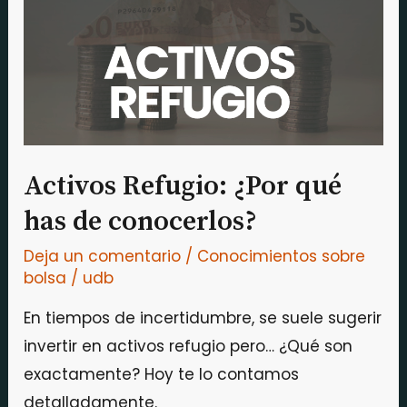
qué
has
de
conocerlos?
Activos Refugio: ¿Por qué
has de conocerlos?
Deja un comentario
/
Conocimientos sobre
bolsa
/
udb
En tiempos de incertidumbre, se suele sugerir
invertir en activos refugio pero… ¿Qué son
exactamente? Hoy te lo contamos
detalladamente.