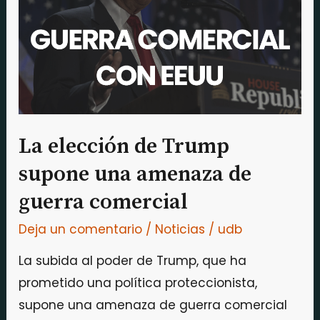
Trump
supone
una
amenaza
de
guerra
comercial
La elección de Trump
supone una amenaza de
guerra comercial
Deja un comentario
/
Noticias
/
udb
La subida al poder de Trump, que ha
prometido una política proteccionista,
supone una amenaza de guerra comercial