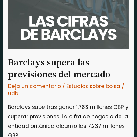
previsiones
del
mercado
Barclays supera las
previsiones del mercado
Deja un comentario
/
Estudios sobre bolsa
/
udb
Barclays sube tras ganar 1.783 millones GBP y
superar previsiones. La cifra de negocio de la
entidad británica alcanzó las 7.237 millones
GBP