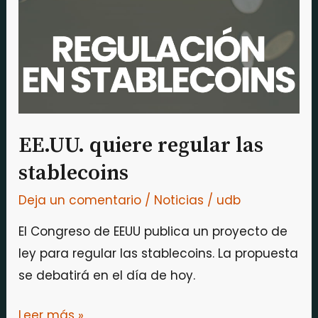
las
stablecoins
EE.UU. quiere regular las
stablecoins
Deja un comentario
/
Noticias
/
udb
El Congreso de EEUU publica un proyecto de
ley para regular las stablecoins. La propuesta
se debatirá en el día de hoy.
Leer más »