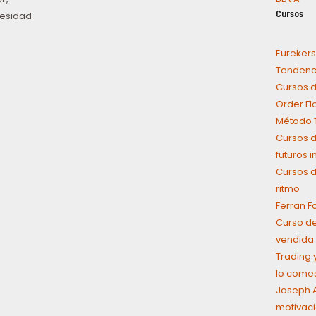
Cursos
cesidad
Eurekers
Tendenci
Cursos d
Order Fl
Método T
Cursos d
futuros 
Cursos d
ritmo
Ferran F
Curso de
vendida 
Trading y
lo come
Joseph A
motivaci