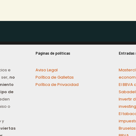
Páginas de políticas
Entradas 
cios e
Aviso Legal
Mastercl
 ser,
no
Política de Galletas
economí
amiento
Política de Privacidad
El BBVA 
tipo de
Sabadel
ueden
Invertir
iso o
investin
El tabac
 y
impuest
nviertas
Bruselas
er
,
BBVA