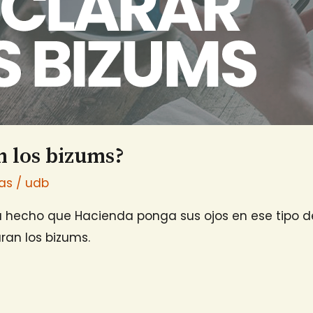
n los bizums?
ias
/
udb
a hecho que Hacienda ponga sus ojos en ese tipo d
an los bizums.