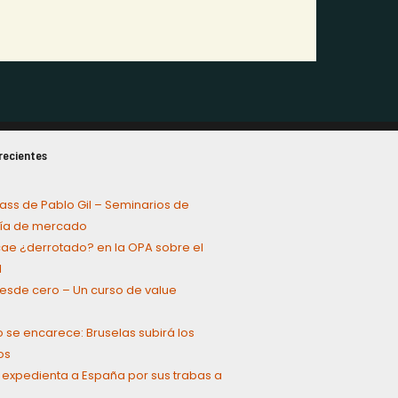
recientes
ass de Pablo Gil – Seminarios de
a de mercado
cae ¿derrotado? en la OPA sobre el
l
 desde cero – Un curso de value
g
o se encarece: Bruselas subirá los
os
 expedienta a España por sus trabas a