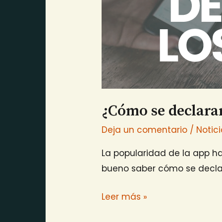
¿Cómo se declara
Deja un comentario
/
Notic
La popularidad de la app h
bueno saber cómo se declar
Leer más »