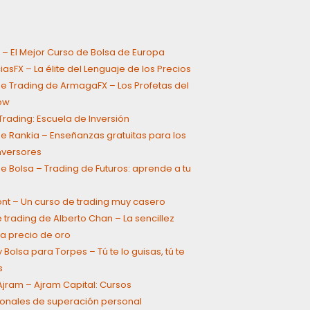
 – El Mejor Curso de Bolsa de Europa
asFX – La élite del Lenguaje de los Precios
e Trading de ArmagaFX – Los Profetas del
ow
rading: Escuela de Inversión
e Rankia – Enseñanzas gratuitas para los
inversores
e Bolsa – Trading de Futuros: aprende a tu
ont – Un curso de trading muy casero
 trading de Alberto Chan – La sencillez
a precio de oro
 Bolsa para Torpes – Tú te lo guisas, tú te
s
jram – Ajram Capital: Cursos
onales de superación personal