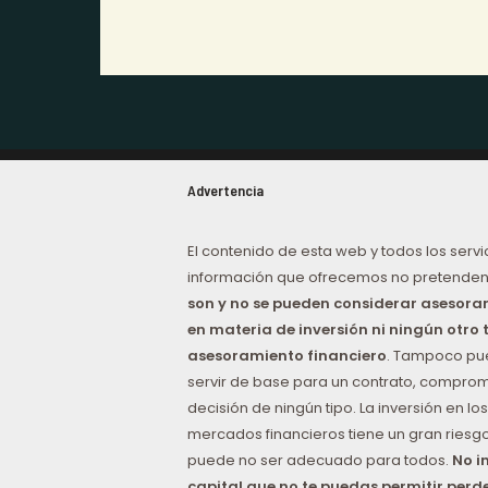
Advertencia
El contenido de esta web y todos los servi
información que ofrecemos no pretenden
son y no se pueden considerar asesor
en materia de inversión ni ningún otro 
asesoramiento financiero
. Tampoco p
servir de base para un contrato, comprom
decisión de ningún tipo. La inversión en los
mercados financieros tiene un gran riesgo
puede no ser adecuado para todos.
No i
capital que no te puedas permitir perd