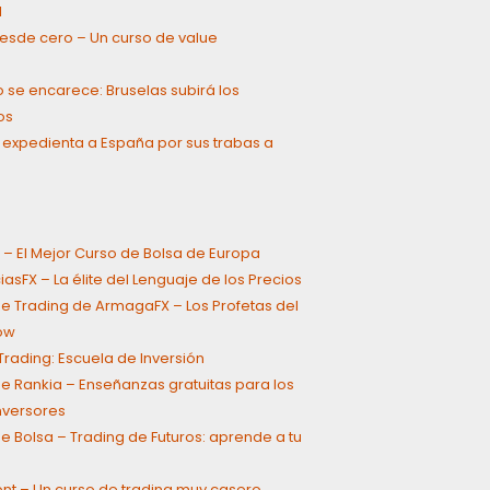
l
 desde cero – Un curso de value
g
o se encarece: Bruselas subirá los
os
 expedienta a España por sus trabas a
 – El Mejor Curso de Bolsa de Europa
asFX – La élite del Lenguaje de los Precios
e Trading de ArmagaFX – Los Profetas del
ow
rading: Escuela de Inversión
e Rankia – Enseñanzas gratuitas para los
inversores
e Bolsa – Trading de Futuros: aprende a tu
ont – Un curso de trading muy casero