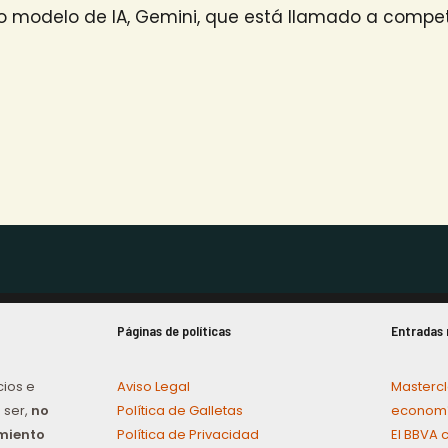
o modelo de IA, Gemini, que está llamado a compe
Páginas de políticas
Entradas 
cios e
Aviso Legal
Mastercl
 ser,
no
Política de Galletas
economí
amiento
Política de Privacidad
El BBVA 