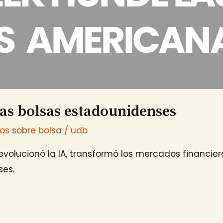
as bolsas estadounidenses
ios sobre bolsa
/
udb
olucionó la IA, transformó los mercados financiero
ses.