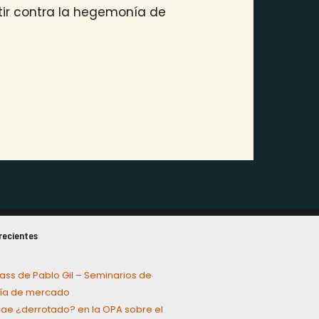
tir contra la hegemonía de
recientes
ass de Pablo Gil – Seminarios de
a de mercado
cae ¿derrotado? en la OPA sobre el