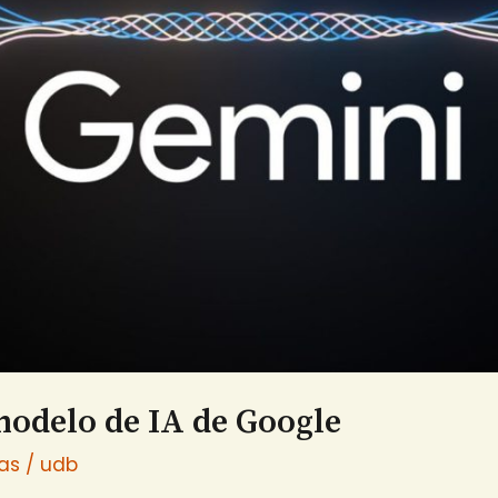
modelo de IA de Google
ias
/
udb