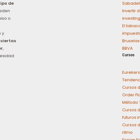
tipo de
Sabadel
ueden
Invertir
iso o
investin
El tabac
 y
impuest
nviertas
Bruselas
er
,
BBVA
Cursos
cesidad
Eurekers
Tendenci
Cursos d
Order Fl
Método T
Cursos d
futuros 
Cursos d
ritmo
Ferran F