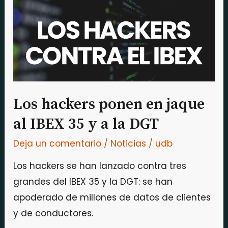
en
jaque
al
IBEX
35
y
a
Los hackers ponen en jaque
la
al IBEX 35 y a la DGT
DGT
Deja un comentario
/
Noticias
/
udb
Los hackers se han lanzado contra tres
grandes del IBEX 35 y la DGT: se han
apoderado de millones de datos de clientes
y de conductores.