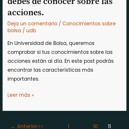
debes de conocer sobre las
sobre
acciones.
las
acciones.
Deja un comentario
/
Conocimientos sobre
bolsa
/
udb
En Universidad de Bolsa, queremos
comprobar si tus conocimientos sobre las
acciones están al día. En este post podrás
encontrar las características más
importantes.
Leer más »
←
Anterior
1
…
10
11