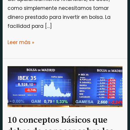
como simplemente necesitamos tomar
dinero prestado para invertir en bolsa. La
facilidad para […]
Leer más »
10
conceptos
básicos
que
debes
de
10 conceptos básicos que
conocer