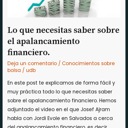
saber
sobre
el
apalancamiento
Lo que necesitas saber sobre
financiero.
el apalancamiento
financiero.
Deja un comentario
/
Conocimientos sobre
bolsa
/
udb
En este post te explicamos de forma fácil y
muy práctica todo lo que necesitas saber
sobre el apalancamiento financiero. Hemos
adjuntado el video en el que Josef Ajram
habla con Jordi Evole en Salvados a cerca
del apalancamiento financiero, es decir,