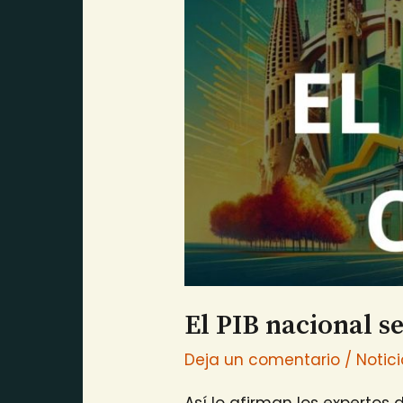
El PIB nacional s
Deja un comentario
/
Notic
Así lo afirman los experto