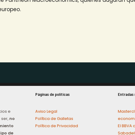
 europeo.
Páginas de políticas
Entradas 
cios e
Aviso Legal
Mastercl
 ser,
no
Política de Galletas
economí
amiento
Política de Privacidad
El BBVA 
tipo de
Sabadel