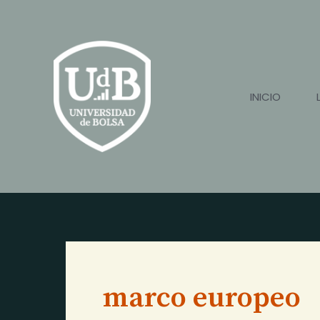
Ir
al
contenido
INICIO
marco europeo