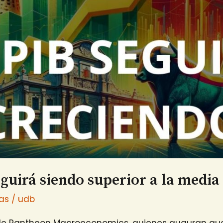
eguirá siendo superior a la medi
ias
/
udb
s de Pantheon Macroeconomics, quienes auguran que 