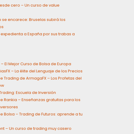
 desde cero – Un curso de value
g
o se encarece: Bruselas subirá los
os
 expedienta a España por sus trabas a
 – El Mejor Curso de Bolsa de Europa
asFX – La élite del Lenguaje de los Precios
e Trading de ArmagaFX – Los Profetas del
ow
rading: Escuela de Inversión
e Rankia – Enseñanzas gratuitas para los
inversores
e Bolsa – Trading de Futuros: aprende a tu
ont – Un curso de trading muy casero