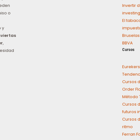
ueden
Invertir
iso o
investin
El tabac
 y
impuest
nviertas
Bruselas
er
,
BBVA
Cursos
cesidad
Eurekers
Tendenci
Cursos d
Order Fl
Método T
Cursos d
futuros 
Cursos d
ritmo
Ferran F