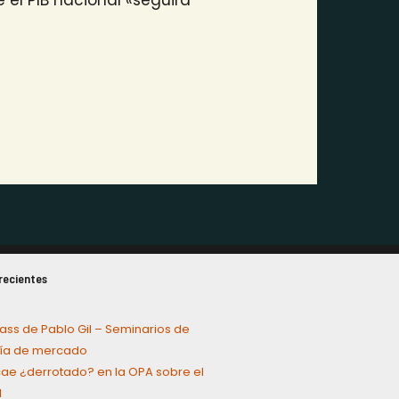
recientes
ass de Pablo Gil – Seminarios de
a de mercado
cae ¿derrotado? en la OPA sobre el
l