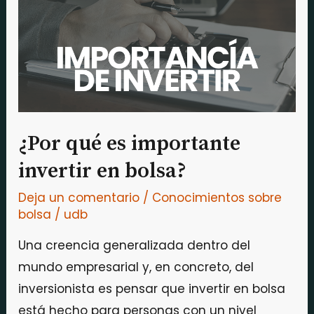
importante
invertir
en
bolsa?
¿Por qué es importante
invertir en bolsa?
Deja un comentario
/
Conocimientos sobre
bolsa
/
udb
Una creencia generalizada dentro del
mundo empresarial y, en concreto, del
inversionista es pensar que invertir en bolsa
está hecho para personas con un nivel