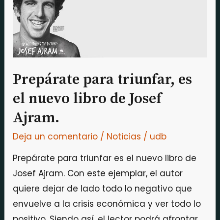
triunfar,
es
el
nuevo
libro
Prepárate para triunfar, es
de
el nuevo libro de Josef
Josef
Ajram.
Ajram.
Deja un comentario
/
Noticias
/
udb
Prepárate para triunfar es el nuevo libro de
Josef Ajram. Con este ejemplar, el autor
quiere dejar de lado todo lo negativo que
envuelve a la crisis económica y ver todo lo
positivo. Siendo así, el lector podrá afrontar