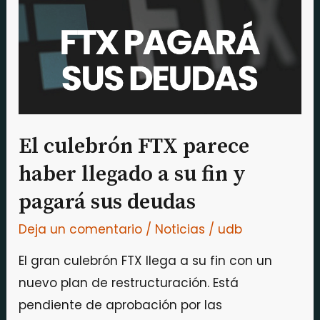
parece
haber
llegado
a
su
fin
y
El culebrón FTX parece
pagará
haber llegado a su fin y
sus
pagará sus deudas
deudas
Deja un comentario
/
Noticias
/
udb
El gran culebrón FTX llega a su fin con un
nuevo plan de restructuración. Está
pendiente de aprobación por las