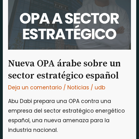
sobre
un
sector
estratégico
español
Nueva OPA árabe sobre un
sector estratégico español
Deja un comentario
/
Noticias
/
udb
Abu Dabi prepara una OPA contra una
empresa del sector estratégico energético
español, una nueva amenaza para la
industria nacional.