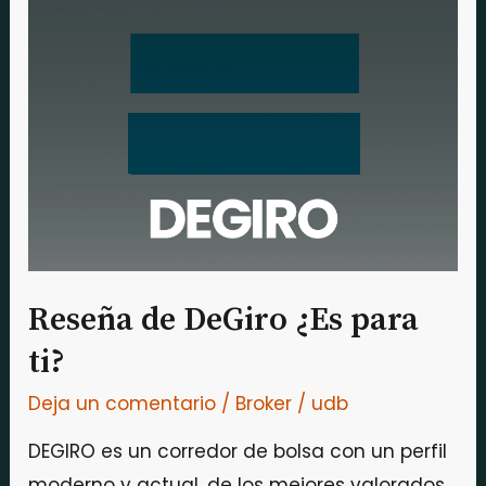
Reseña
de
DeGiro
¿Es
para
ti?
Reseña de DeGiro ¿Es para
ti?
Deja un comentario
/
Broker
/
udb
DEGIRO es un corredor de bolsa con un perfil
moderno y actual, de los mejores valorados