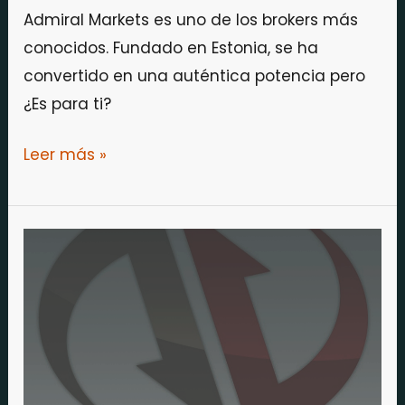
Admiral Markets es uno de los brokers más
conocidos. Fundado en Estonia, se ha
convertido en una auténtica potencia pero
¿Es para ti?
Leer más »
Reseña
de
NinjaTrader
Brokerage
¿Es
para