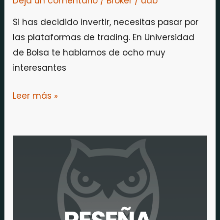
Deja un comentario
/
Broker
/
udb
Si has decidido invertir, necesitas pasar por
las plataformas de trading. En Universidad
de Bolsa te hablamos de ocho muy
interesantes
Leer más »
Reseña
Darwinex,
¿Es
para
ti?