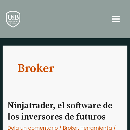
Ir
Main
al
Men
contenido
Broker
Ninjatrader, el software de
Ninjatrader,
el
los inversores de futuros
software
Deja un comentario
/
Broker
,
Herramienta
/