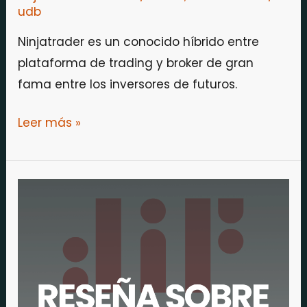
de
udb
los
Ninjatrader es un conocido híbrido entre
inversores
plataforma de trading y broker de gran
de
fama entre los inversores de futuros.
futuros
Leer más »
Reseña
sobre
Difbroker
¿es
para
ti?