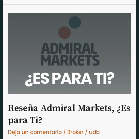
Reseña
Admiral
Markets,
¿Es
para
Ti?
Reseña Admiral Markets, ¿Es
para Ti?
Deja un comentario
/
Broker
/
udb