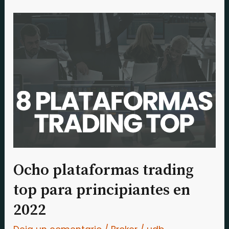
Ocho
plataformas
trading
top
para
principiantes
en
2022
Ocho plataformas trading
top para principiantes en
2022