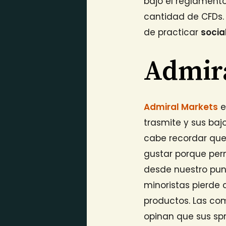
bajo el reglamento
cantidad de CFDs. 
de practicar
socia
Admir
Admiral Markets
e
trasmite y sus baj
cabe recordar que 
gustar porque pe
desde nuestro pun
minoristas pierde 
productos. Las com
opinan que sus spr