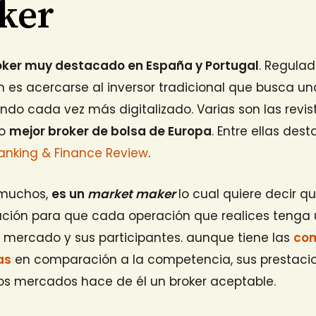
ker
oker muy destacado en España y Portugal
. Regula
ón es acercarse al inversor tradicional que busca u
do cada vez más digitalizado. Varias son las revis
mo
mejor broker de bolsa de Europa
. Entre ellas des
anking & Finance Review
.
 muchos,
es un
market maker
lo cual quiere decir q
ión para que cada operación que realices tenga 
el mercado y sus participantes. aunque tiene las
com
as
en comparación a la competencia, sus prestaci
tos mercados hace de él un broker aceptable.