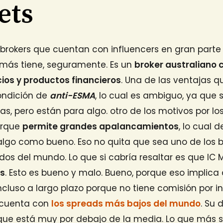
ets
s brokers que cuentan con influencers en gran part
 más tiene, seguramente. Es un
broker australiano 
cios y productos financieros
. Una de las ventajas q
ondición de
anti-ESMA
, lo cual es ambiguo, ya que sí
sas, pero están para algo. otro de los motivos por lo
orque
permite grandes apalancamientos
, lo cual 
lgo como bueno. Eso no quita que sea uno de los 
ados del mundo. Lo que si cabría resaltar es que IC
es
. Esto es bueno y malo. Bueno, porque eso implica
incluso a largo plazo porque no tiene comisión por i
 cuenta con
los spreads más bajos del mundo
. Su
 que está muy por debajo de la media. Lo que más 