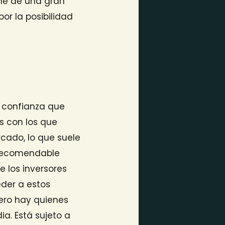
one de una gran
or la posibilidad
a confianza que
s con los que
rcado, lo que suele
 recomendable
 los inversores
eder a estos
pero hay quienes
a. Está sujeto a