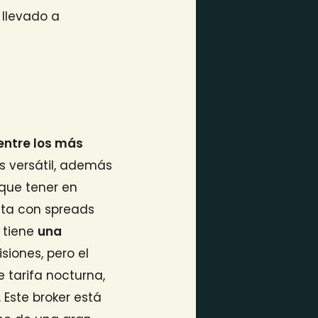
 llevado a
entre los más
es versátil, además
 que tener en
enta con spreads
e tiene
una
iones, pero el
e tarifa nocturna,
 Este broker está