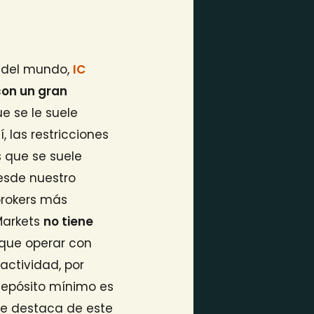
e del mundo,
IC
con un gran
ue se le suele
, las restricciones
s que se suele
desde nuestro
brokers más
 Markets
no tiene
 que operar con
nactividad, por
 depósito mínimo es
se destaca de este