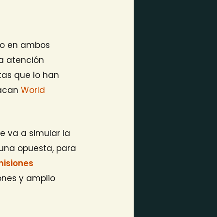
do en ambos
na atención
tas que lo han
tacan
World
ue va a simular la
una opuesta, para
isiones
ones y amplio