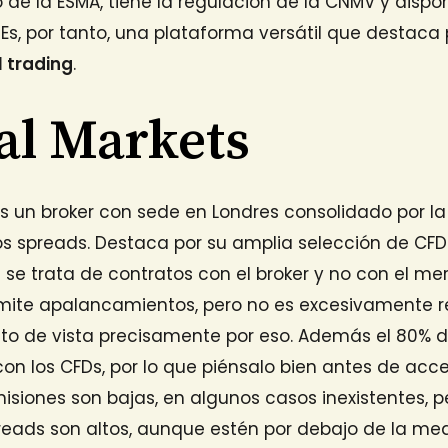
 de la ESMA, tiene la regulación de la CNMV y disp
Es, por tanto, una plataforma versátil que destaca p
l trading
.
al Markets
s un broker con sede en Londres consolidado por l
os spreads. Destaca por su amplia selección de CFD
se trata de contratos con el broker y no con el me
rmite apalancamientos, pero no es excesivamente
to de vista precisamente por eso. Además el 80% de
con los CFDs, por lo que piénsalo bien antes de acc
isiones son bajas, en algunos casos inexistentes, 
eads son altos, aunque estén por debajo de la medi