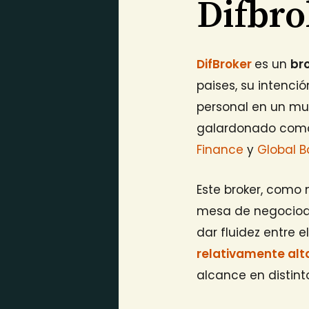
Difbro
DifBroker
es un
br
paises, su intenci
personal en un mun
galardonado co
Finance
y
Global B
Este broker, como
mesa de negocioac
dar fluidez entre 
relativamente alt
alcance en distin