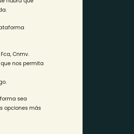
que habrá que
ada.
plataforma
 Fca, Cnmv.
 que nos permita
go.
taforma sea
las opciones más