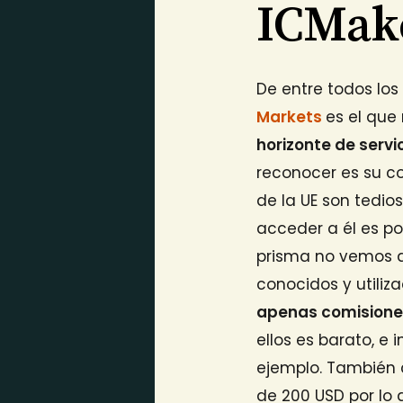
ICMak
De entre todos lo
Markets
es el que
horizonte de servi
reconocer es su c
de la UE son tedio
acceder a él es p
prisma no vemos a
conocidos y utiliz
apenas comision
ellos es barato, e 
ejemplo. También
de 200 USD por lo