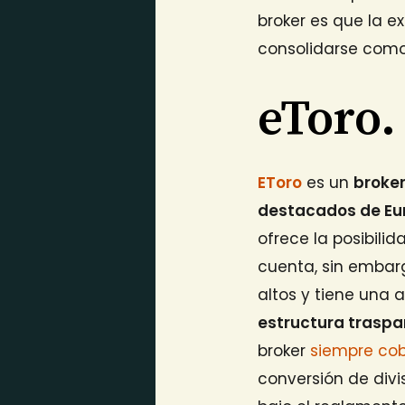
broker es que la ex
consolidarse como
eToro
EToro
es un
broker
destacados de Eu
ofrece la posibili
cuenta, sin embarg
altos y tiene una 
estructura traspa
broker
siempre co
conversión de divi