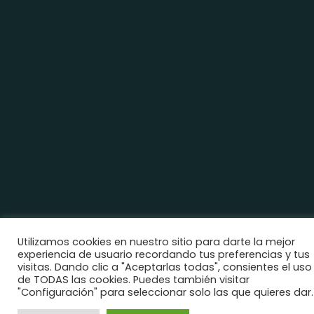
Utilizamos cookies en nuestro sitio para darte la mejor
experiencia de usuario recordando tus preferencias y tus
visitas. Dando clic a "Aceptarlas todas", consientes el uso
de TODAS las cookies. Puedes también visitar
"Configuración" para seleccionar solo las que quieres dar.