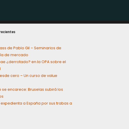
recientes
ass de Pablo Gil – Seminarios de
a de mercado
cae ¿derrotado? en la OPA sobre el
l
 desde cero – Un curso de value
g
o se encarece: Bruselas subirá los
os
 expedienta a España por sus trabas a