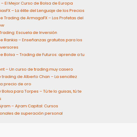
 – El Mejor Curso de Bolsa de Europa
asFX – La élite del Lenguaje de los Precios
e Trading de ArmagaFX – Los Profetas del
ow
rading: Escuela de Inversión
e Rankia – Enseñanzas gratuitas para los
inversores
e Bolsa – Trading de Futuros: aprende a tu
ont – Un curso de trading muy casero
 trading de Alberto Chan – La sencillez
a precio de oro
 Bolsa para Torpes – Tú te lo guisas, tú te
s
jram – Ajram Capital: Cursos
onales de superación personal