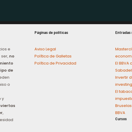
Páginas de políticas
Entradas 
cios e
Aviso Legal
Mastercl
 ser,
no
Política de Galletas
economí
amiento
Política de Privacidad
El BBVA 
tipo de
Sabadel
ueden
Invertir
iso o
investin
El tabac
 y
impuest
nviertas
Bruselas
er
,
BBVA
Cursos
cesidad