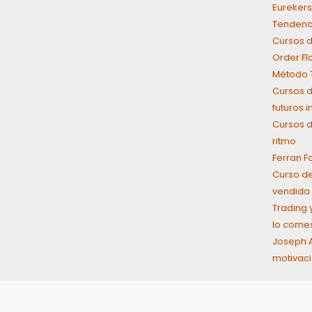
Eurekers
Tendenci
Cursos d
Order Fl
Método T
Cursos d
futuros 
Cursos d
ritmo
Ferran F
Curso de
vendida 
Trading y
lo come
Joseph A
motivaci