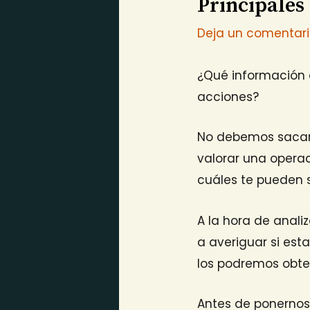
Principales
Deja un comentar
¿Qué información
acciones?
No debemos sacar d
valorar una opera
cuáles te pueden s
A la hora de anal
a averiguar si esta
los podremos obte
Antes de ponernos