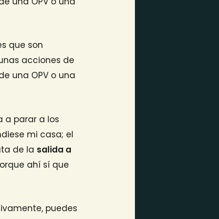
a de una OPV o una
es que son
unas acciones de
a de una OPV o una
 a parar a los
ndiese mi casa; el
ata de la
salida a
orque ahí sí que
itivamente, puedes