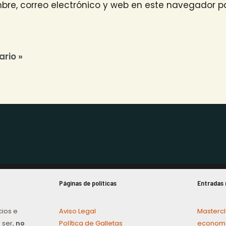
re, correo electrónico y web en este navegador pa
Páginas de políticas
Entradas 
cios e
Aviso Legal
Mastercl
 ser,
no
Política de Galletas
economí