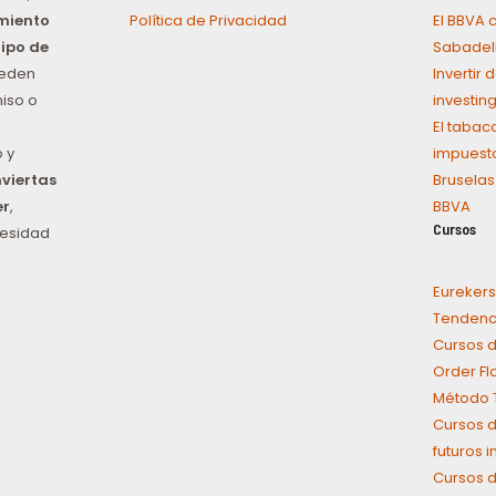
amiento
Política de Privacidad
El BBVA 
tipo de
Sabadel
ueden
Invertir
iso o
investin
El tabac
 y
impuest
nviertas
Bruselas
er
,
BBVA
Cursos
cesidad
Eurekers
Tendenci
Cursos d
Order Fl
Método T
Cursos d
futuros 
Cursos d