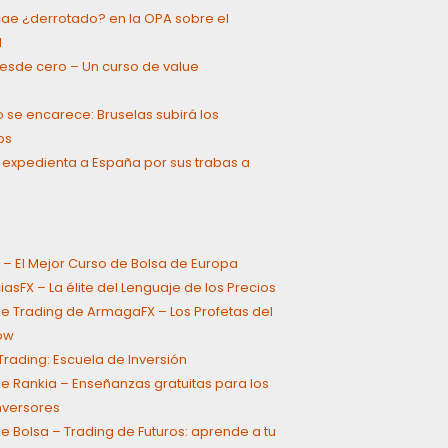
cae ¿derrotado? en la OPA sobre el
l
 desde cero – Un curso de value
g
o se encarece: Bruselas subirá los
os
 expedienta a España por sus trabas a
 – El Mejor Curso de Bolsa de Europa
asFX – La élite del Lenguaje de los Precios
e Trading de ArmagaFX – Los Profetas del
ow
rading: Escuela de Inversión
e Rankia – Enseñanzas gratuitas para los
inversores
e Bolsa – Trading de Futuros: aprende a tu