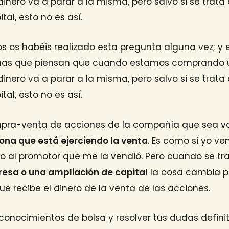
nero va a parar a la misma, pero salvo si se trat
al, esto no es así.
 os habéis realizado esta pregunta alguna vez; y 
nas que piensan que cuando estamos comprando 
nero va a parar a la misma, pero salvo si se trat
al, esto no es así.
ompra-venta de acciones de la compañía que sea va
sona que está ejerciendo la venta
. Es como si yo ve
 no al promotor que me la vendió. Pero cuando se tr
esa o una ampliación de capital
la cosa cambia p
ue recibe el dinero de la venta de las acciones.
r conocimientos de bolsa y resolver tus dudas defin