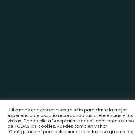
Utilizamos cookies en nuestro sitio para darte la mejor
experiencia de usuario recordando tus preferencias y tus
visitas. Dando clic a "Aceptarlas todas", consientes el uso
de TODAS las cookies. Puedes también visitar
"Configuración" para seleccionar solo las que quieres dar.