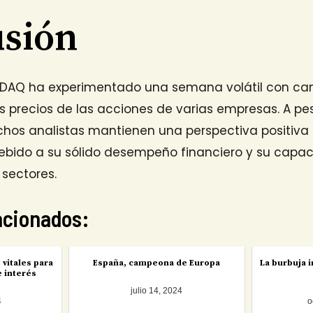
usión
SDAQ ha experimentado una semana volátil con ca
los precios de las acciones de varias empresas. A pe
chos analistas mantienen una perspectiva positiva 
ebido a su sólido desempeño financiero y su capa
 sectores.
lacionados:
vitales para
España, campeona de Europa
La burbuja i
e interés
julio 14, 2024
4
o