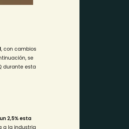
l
, con cambios
ntinuación, se
Q durante esta
un 2,5% esta
 a la industria