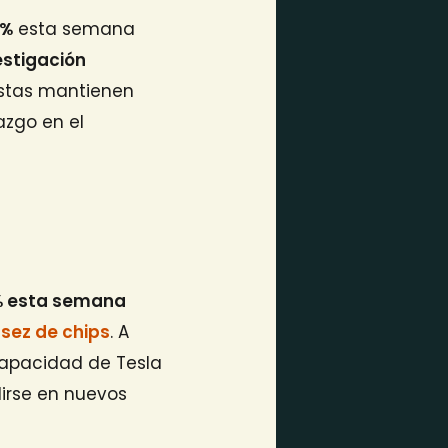
8%
esta semana
estigación
listas mantienen
azgo en el
% esta semana
asez de chips
. A
 capacidad de Tesla
dirse en nuevos