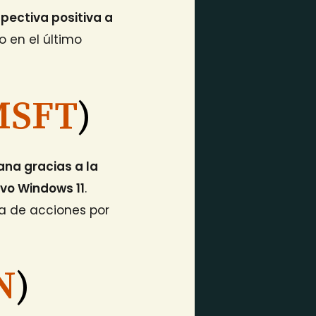
pectiva positiva a
 en el último
MSFT
)
ana gracias a la
ivo Windows 11
.
a de acciones por
N
)