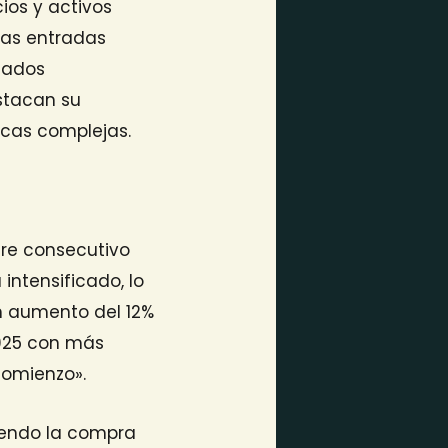
ios y activos
las entradas
ltados
estacan su
cas complejas.
tre consecutivo
intensificado, lo
un aumento del 12%
2025 con más
comienzo».
yendo la compra