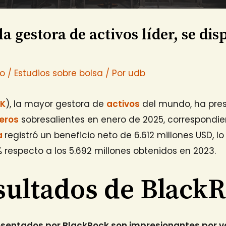
a gestora de activos líder, se dis
io
/
Estudios sobre bolsa
/ Por
udb
LK
), la mayor gestora de
activos
del mundo, ha pre
ieros
sobresalientes en enero de 2025, correspondie
a
registró un beneficio neto de 6.612 millones USD, l
 respecto a los 5.692 millones obtenidos en 2023.
sultados de Black
esentados por BlackRock son impresionantes por v