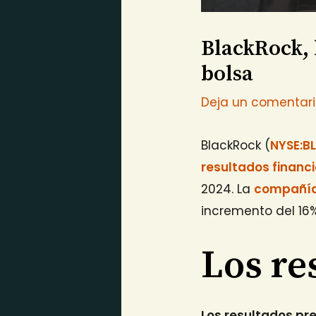
BlackRock, l
bolsa
Deja un comentar
BlackRock (
NYSE:B
resultados financ
2024. La
compañí
incremento del 16%
Los re
Los resultados pr