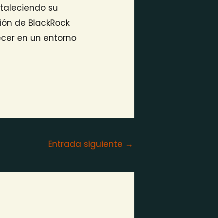
rtaleciendo su
ción de BlackRock
ecer en un entorno
Entrada siguiente
→