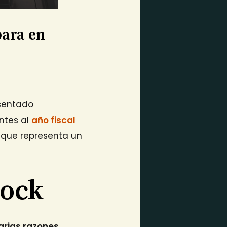
para en
sentado
ntes al
año fiscal
o que representa un
Rock
arias razones
,