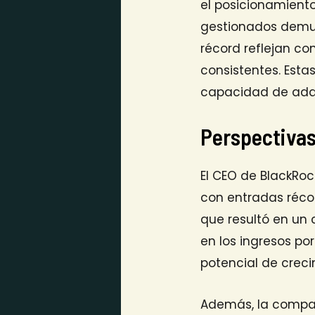
el posicionamiento
gestionados demue
récord reflejan co
consistentes. Esta
capacidad de adap
Perspectivas
El CEO de BlackRoc
con entradas récor
que resultó en un 
en los ingresos po
potencial de creci
Además, la compañ