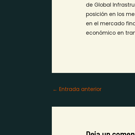
de Global Infrastr
posición en los me
en el mercado fin
económico en tra
←
Entrada anterior
Deja un comen