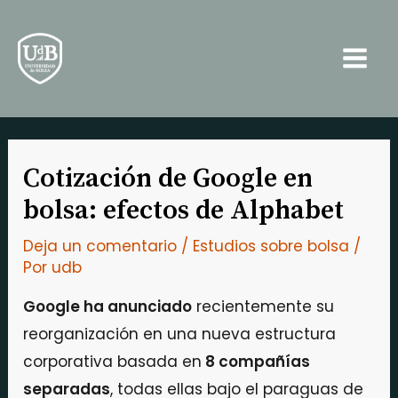
Ir
Navegación
Main
al
de
Men
contenido
entradas
Cotización de Google en
bolsa: efectos de Alphabet
Deja un comentario
/
Estudios sobre bolsa
/
Por
udb
Google ha anunciado
recientemente su
reorganización en una nueva estructura
corporativa basada en
8 compañías
separadas
, todas ellas bajo el paraguas de