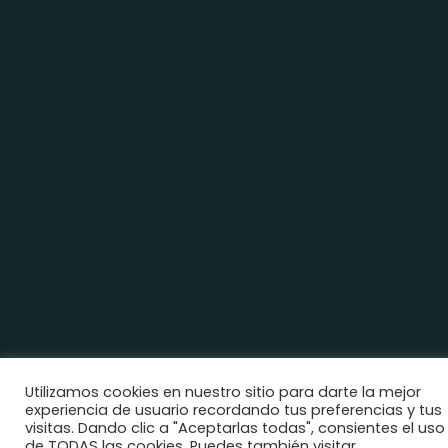
Utilizamos cookies en nuestro sitio para darte la mejor
experiencia de usuario recordando tus preferencias y tus
visitas. Dando clic a "Aceptarlas todas", consientes el uso
de TODAS las cookies. Puedes también visitar