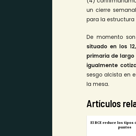
(4) confirmaríamos
un cierre semanal
para la estructura
De momento son s
situado en los 1
primaria de largo 
igualmente cotiz
sesgo alcista en 
la mesa.
Artículos re
El BCE reduce los tipos 
puntos