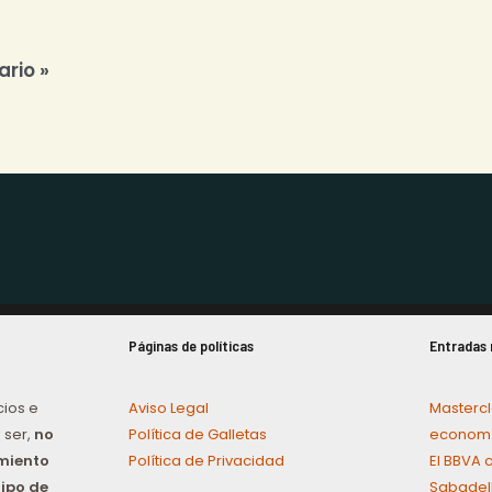
Páginas de políticas
Entradas 
cios e
Aviso Legal
Mastercl
 ser,
no
Política de Galletas
economí
amiento
Política de Privacidad
El BBVA 
tipo de
Sabadel