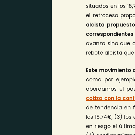
situados en los 16,
el retroceso prop
alcista propuest
correspondientes 
avanza sino que q
rebote alcista que 
Este movimiento d
como por ejemplo
abordamos el pas
cotiza con la con
de tendencia en 
los 16,74€, (3) lo
en riesgo el últim