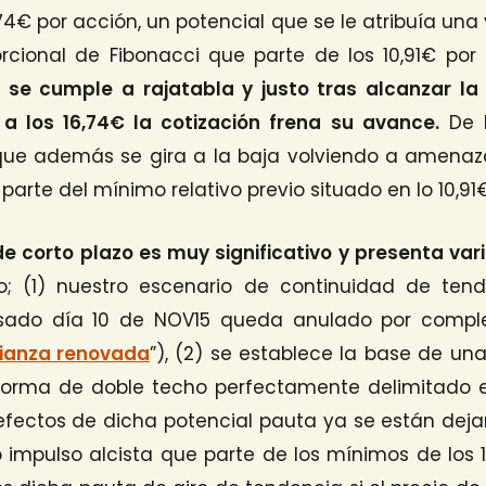
74€ por acción, un potencial que se le atribuía una 
orcional de Fibonacci que parte de los 10,91€ por
o se cumple a rajatabla y justo tras alcanzar l
a los 16,74€ la cotización frena su avance.
De h
ue además se gira a la baja volviendo a amenazar
parte del mínimo relativo previo situado en lo 10,91€
e corto plazo es muy significativo y presenta va
; (1) nuestro escenario de continuidad de tend
ado día 10 de NOV15 queda anulado por complet
fianza renovada
”), (2) se establece la base de u
forma de doble techo perfectamente delimitado 
s efectos de dicha potencial pauta ya se están dej
o impulso alcista que parte de los mínimos de los 10