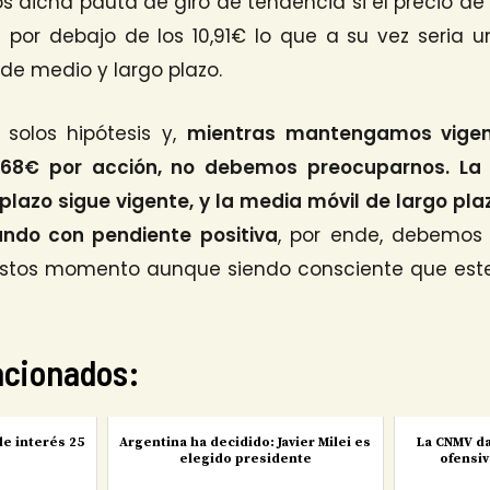
 dicha pauta de giro de tendencia si el precio de 
 por debajo de los 10,91€ lo que a su vez seria
 de medio y largo plazo.
olos hipótesis y,
mientras mantengamos vigent
2,68€ por acción, no debemos preocuparnos. La 
plazo sigue vigente, y la media móvil de largo pla
ando con pendiente positiva
, por ende, debemos
estos momento aunque siendo consciente que este
lacionados:
de interés 25
Argentina ha decidido: Javier Milei es
La CNMV da
elegido presidente
ofensiv