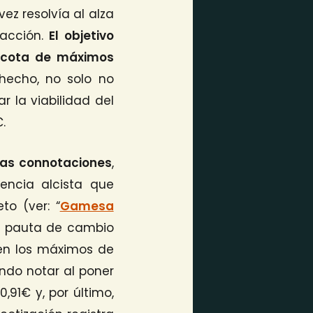
vez resolvía al alza
 acción.
El objetivo
a cota de máximos
echo, no solo no
 la viabilidad del
.
rias connotaciones
,
encia alcista que
o (ver: “
Gamesa
na pauta de cambio
en los máximos de
ando notar al poner
,91€ y, por último,