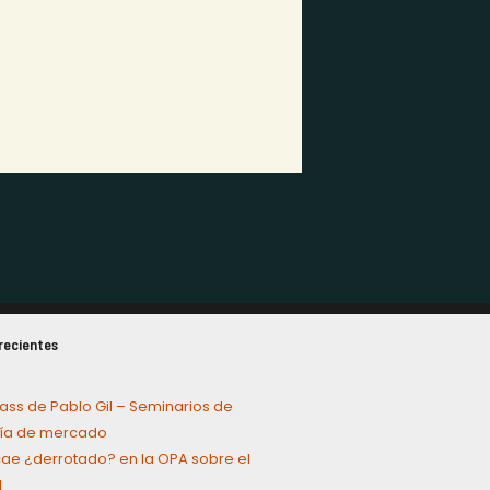
recientes
ass de Pablo Gil – Seminarios de
a de mercado
cae ¿derrotado? en la OPA sobre el
l