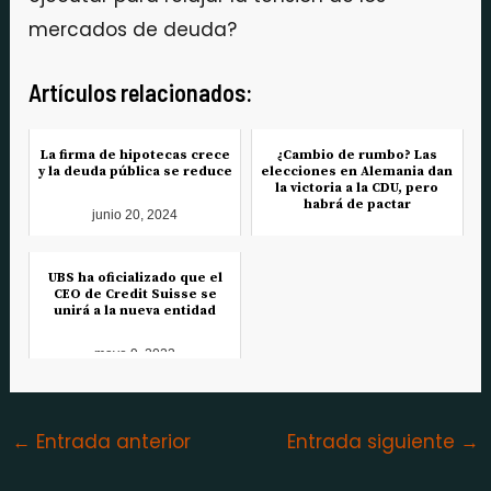
mercados de deuda?
Artículos relacionados:
La firma de hipotecas crece
¿Cambio de rumbo? Las
y la deuda pública se reduce
elecciones en Alemania dan
la victoria a la CDU, pero
habrá de pactar
junio 20, 2024
febrero 24, 2025
UBS ha oficializado que el
CEO de Credit Suisse se
unirá a la nueva entidad
mayo 9, 2023
←
Entrada anterior
Entrada siguiente
→