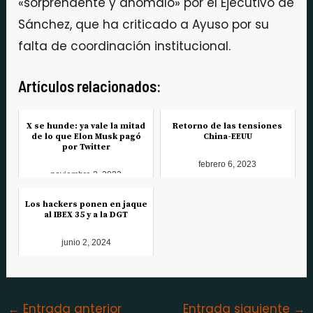
«sorprendente y anómalo» por el Ejecutivo de
Sánchez, que ha criticado a Ayuso por su
falta de coordinación institucional.
Artículos relacionados:
X se hunde: ya vale la mitad
Retorno de las tensiones
de lo que Elon Musk pagó
China-EEUU
por Twitter
febrero 6, 2023
noviembre 2, 2023
Los hackers ponen en jaque
al IBEX 35 y a la DGT
junio 2, 2024
←
Entrada anterior
Entrada siguiente
→