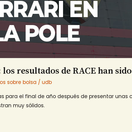
e: los resultados de RACE han si
ios sobre bolsa
/
udb
vas para el final de año después de presentar unas 
tran muy sólidos.