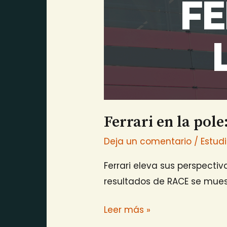
sido
muy
buenos
Ferrari en la pol
Deja un comentario
/
Estud
Ferrari eleva sus perspecti
resultados de RACE se mues
Leer más »