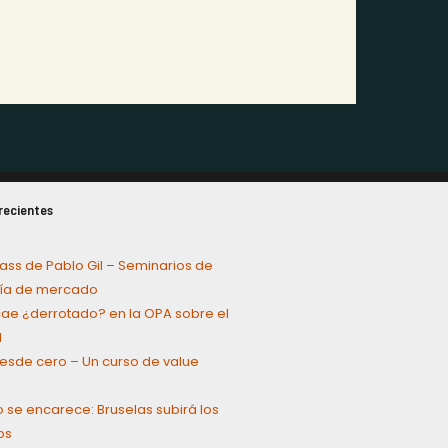
recientes
ass de Pablo Gil – Seminarios de
a de mercado
cae ¿derrotado? en la OPA sobre el
l
 desde cero – Un curso de value
g
o se encarece: Bruselas subirá los
os