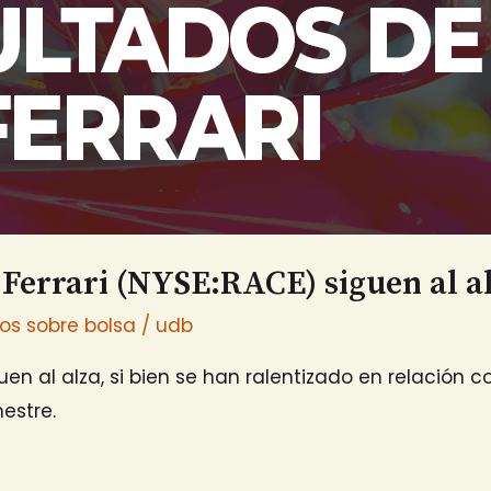
 Ferrari (NYSE:RACE) siguen al a
ios sobre bolsa
/
udb
uen al alza, si bien se han ralentizado en relación c
mestre.