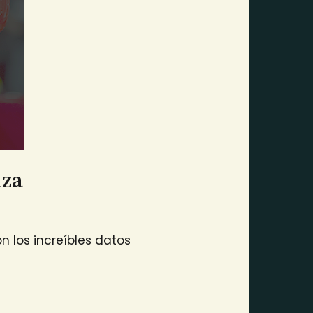
lza
on los increíbles datos