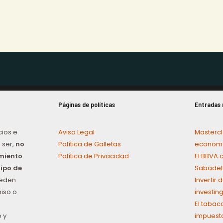
Páginas de políticas
Entradas 
cios e
Aviso Legal
Mastercl
 ser,
no
Política de Galletas
economí
amiento
Política de Privacidad
El BBVA 
tipo de
Sabadel
ueden
Invertir
iso o
investin
El tabac
 y
impuest