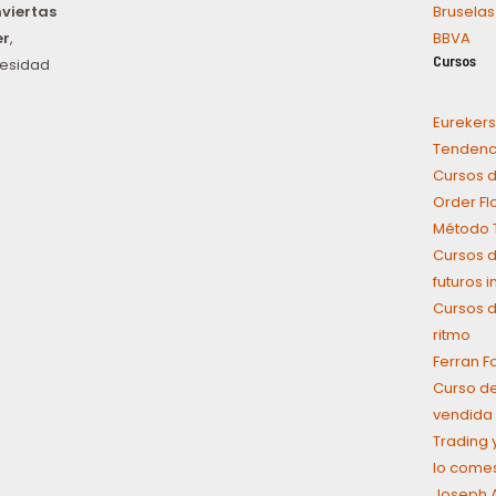
nviertas
Bruselas
er
,
BBVA
Cursos
cesidad
Eurekers
Tendenci
Cursos d
Order Fl
Método T
Cursos d
futuros 
Cursos d
ritmo
Ferran F
Curso de
vendida 
Trading y
lo come
Joseph A