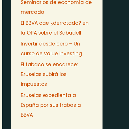
Seminarios de economía de
mercado
El BBVA cae ¿derrotado? en
la OPA sobre el Sabadell
Invertir desde cero – Un
curso de value investing
El tabaco se encarece:
Bruselas subirá los
impuestos
Bruselas expedienta a
España por sus trabas a
BBVA