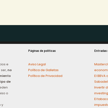
Páginas de políticas
Entradas 
cios e
Aviso Legal
Mastercl
 ser,
no
Política de Galletas
economí
amiento
Política de Privacidad
El BBVA 
tipo de
Sabadel
ueden
Invertir
iso o
investin
El tabac
 y
impuest