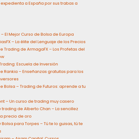
 expedienta a España por sus trabas a
 – El Mejor Curso de Bolsa de Europa
asFX – La élite del Lenguaje de los Precios
e Trading de ArmagaFX – Los Profetas del
ow
rading: Escuela de Inversión
e Rankia – Enseñanzas gratuitas para los
inversores
e Bolsa – Trading de Futuros: aprende a tu
ont – Un curso de trading muy casero
 trading de Alberto Chan – La sencillez
a precio de oro
 Bolsa para Torpes – Tú te lo guisas, tú te
s
jram – Ajram Capital: Cursos