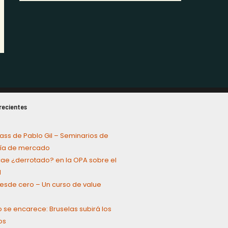
recientes
ass de Pablo Gil – Seminarios de
a de mercado
cae ¿derrotado? en la OPA sobre el
l
 desde cero – Un curso de value
g
o se encarece: Bruselas subirá los
os