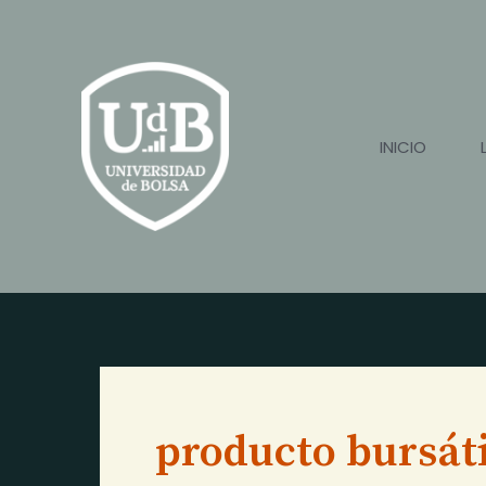
Ir
al
contenido
INICIO
producto bursáti