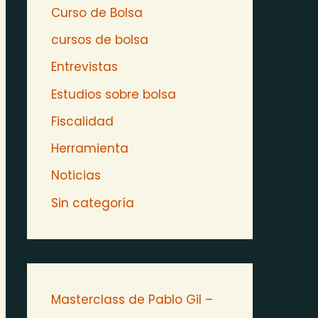
Curso de Bolsa
cursos de bolsa
Entrevistas
Estudios sobre bolsa
Fiscalidad
Herramienta
Noticias
Sin categoría
Masterclass de Pablo Gil –