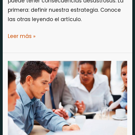
puede tener consecuencias desastrosas. La
primera: definir nuestra estrategia. Conoce
las otras leyendo el artículo.
Leer más »
Formarse
para
conseguir
el
éxito
en
el
mundo