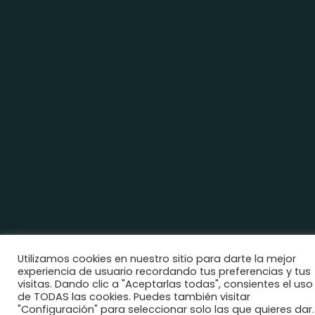
Utilizamos cookies en nuestro sitio para darte la mejor
experiencia de usuario recordando tus preferencias y tus
visitas. Dando clic a "Aceptarlas todas", consientes el uso
de TODAS las cookies. Puedes también visitar
"Configuración" para seleccionar solo las que quieres dar.