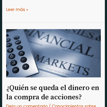
Leer más »
¿Quién
se
queda
el
dinero
en
la
compra
¿Quién se queda el dinero en
de
la compra de acciones?
acciones?
Deja un comentario
/
Conocimientos sobre