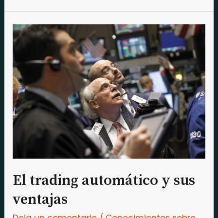
El
trading
automático
y
sus
ventajas
El trading automático y sus
ventajas
Deja un comentario
/
Conocimientos sobre