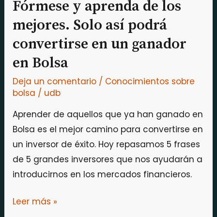
mejores.
Fórmese y aprenda de los
Solo
mejores. Solo así podrá
así
convertirse en un ganador
podrá
en Bolsa
convertirse
en
Deja un comentario
/
Conocimientos sobre
un
bolsa
/
udb
ganador
Aprender de aquellos que ya han ganado en
en
Bolsa es el mejor camino para convertirse en
Bolsa
un inversor de éxito. Hoy repasamos 5 frases
de 5 grandes inversores que nos ayudarán a
introducirnos en los mercados financieros.
Leer más »