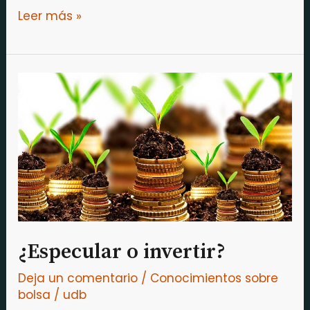
Leer más »
¿Especular
o
invertir?
¿Especular o invertir?
Deja un comentario
/
Conocimientos sobre
bolsa
/
udb