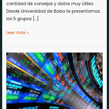
cantidad de consejos y datos muy útiles.
Desde Universidad de Bolsa te presentamos
los 5 grupos […]
Leer más »
Desmitificando
la
inversión.
Los
mejores
vídeos
sobre
formación