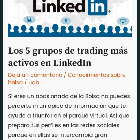
grupos
de
trading
más
activos
Los 5 grupos de trading más
en
activos en LinkedIn
LinkedIn
Deja un comentario
/
Conocimientos sobre
bolsa
/
udb
Si eres un apasionado de la Bolsa no puedes
perderte ni un ápice de información que te
ayude a triunfar en el parqué virtual. Así que
prepara tus perfiles en las redes sociales
porque en ellas se intercambia gran