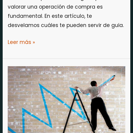
valorar una operación de compra es
fundamental. En este artículo, te
desvelamos cuáles te pueden servir de guia.
Leer más »
5
consejos
para
sobrevivir
en
la
bolsa