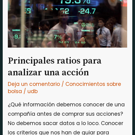
para
analizar
una
acción
Principales ratios para
analizar una acción
Deja un comentario
/
Conocimientos sobre
bolsa
/
udb
¿Qué información debemos conocer de una
compañía antes de comprar sus acciones?
No debemos sacar datos a lo loco. Conocer
los criterios que nos han de guiar para