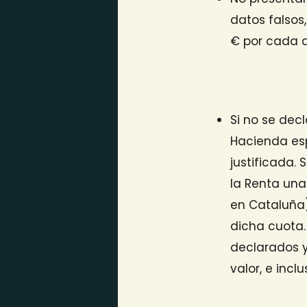
datos falsos
€ por cada d
Si no se dec
Hacienda esp
justificada.
la Renta una
en Cataluña)
dicha cuota.
declarados y
valor, e incl