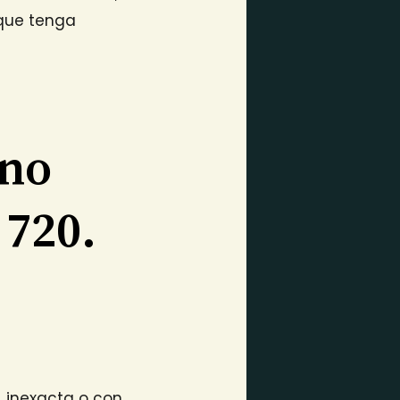
a que tenga
 no
 720.
, inexacta o con